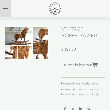
Ga
direct
naar
de
hoofdinhoud
VINTAGE
HOBBELPAARD
€ 127,50
In winkelwagen
Helemaal kaal geschuurd en
nieuwe oude manen van oud
touw. Eeen juweel en plaatje.