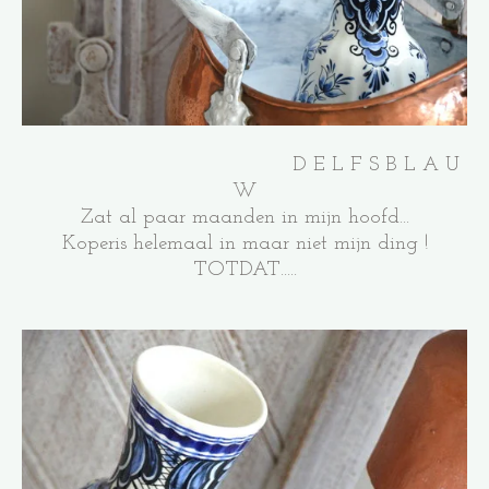
D E L F S B L A U
W
Zat al paar maanden in mijn hoofd...
Koperis helemaal in maar niet mijn ding !
TOTDAT.....