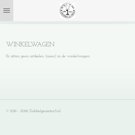
Ga
direct
naar
de
hoofdinhoud
WINKELWAGEN
Er zitten geen artikelen (meer) in de winkelwagen.
© 2016 - 2026 Dubbelgenieten5.nl