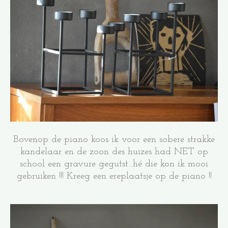
Bovenop de piano koos ik voor een sobere strakke
kandelaar en de zoon des huizes had NET op
school een gravure gegutst...hé die kon ik mooi
gebruiken !!! Kreeg een ereplaatsje op de piano !!