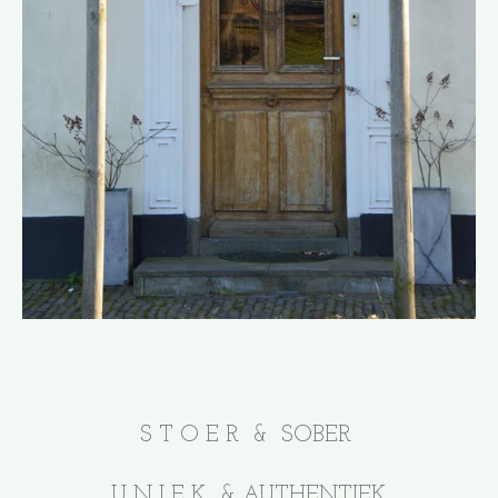
S T O E R & SOBER
U N I E K & AUTHENTIEK