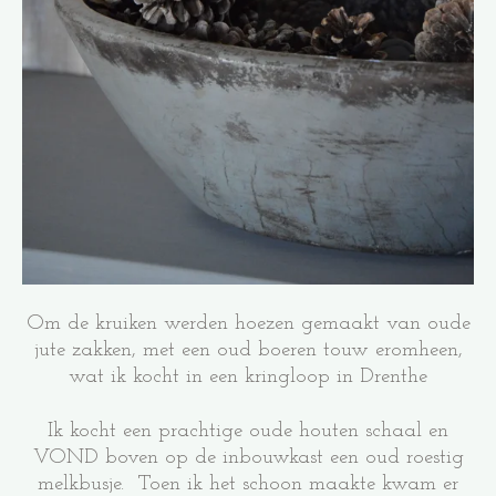
Om de kruiken werden hoezen gemaakt van oude
jute zakken, met een oud boeren touw eromheen,
wat ik kocht in een kringloop in Drenthe
Ik kocht een prachtige oude houten schaal en
VOND boven op de inbouwkast een oud roestig
melkbusje. Toen ik het schoon maakte kwam er