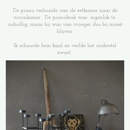
De piano verhuisde van de eetkamer naar de
woonkamer. De pianokruk was eigenlijk te
oubollig, maar hij was van vroeger dus hij moest
blijven.
Ik schuurde hem kaal en verfde het onderstel
zwart.