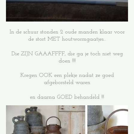
In de schuur stonden 2 oude manden klaar voor
de stort MET houtwormgaatjes...
Die ZIJN GAAAFFFF, die ga je toch niet weg
doen !!!!
Kregen OOK een plekje nadat ze goed
afgeborsteld waren
en daarna GOED behandeld !!!