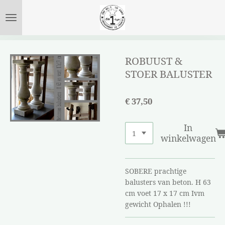
Ga
direct
naar
de
hoofdinhoud
ROBUUST &
STOER BALUSTER
€ 37,50
In
winkelwagen
SOBERE prachtige
balusters van beton. H 63
cm voet 17 x 17 cm Ivm
gewicht Ophalen !!!